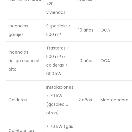
≤20
viviendas
Incendios –
Superficie >
10 años
OCA
garajes
500 m²
Trasteros >
Incendios –
500 m² o
riesgo especial
10 años
OCA
calderas >
alto
600 kW
Instalaciones
> 70 kW
Calderas
2 años
Mantenedora
(gasóleo u
otros)
> 70 kW (gas
Calefacción