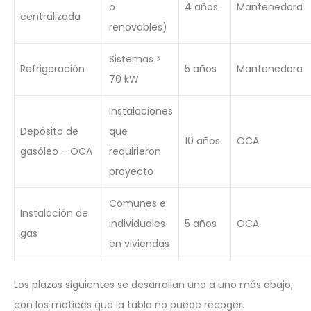
o
4 años
Mantenedora
centralizada
renovables)
Sistemas >
Refrigeración
5 años
Mantenedora
70 kW
Instalaciones
Depósito de
que
10 años
OCA
gasóleo – OCA
requirieron
proyecto
Comunes e
Instalación de
individuales
5 años
OCA
gas
en viviendas
Los plazos siguientes se desarrollan uno a uno más abajo,
con los matices que la tabla no puede recoger.